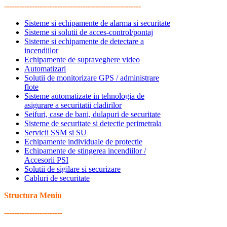
------------------------------------------------------
Sisteme si echipamente de alarma si securitate
Sisteme si solutii de acces-control/pontaj
Sisteme si echipamente de detectare a
incendiilor
Echipamente de supraveghere video
Automatizari
Solutii de monitorizare GPS / administrare
flote
Sisteme automatizate in tehnologia de
asigurare a securitatii cladirilor
Seifuri, case de bani, dulapuri de securitate
Sisteme de securitate si detectie perimetrala
Servicii SSM si SU
Echipamente individuale de protectie
Echipamente de stingerea incendiilor /
Accesorii PSI
Solutii de sigilare si securizare
Cabluri de securitate
Structura Meniu
-----------------------