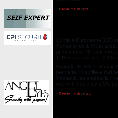
Citeşte mai departe...
Comisia Europeana a rev
pentru cresterea econom
Comisia Europeana (CE) se
Romaniei de 1,4% in acest 
primavara a UE, mai redusa
1,6% sau de cea de 2,1% di
Expertii CE, FMI si Bancii Mo
perioada 24 aprilie-9 mai p
Romania, au anuntat la fina
economic de circa 1,5% pe
Citeşte mai departe...
Leasingul operational co