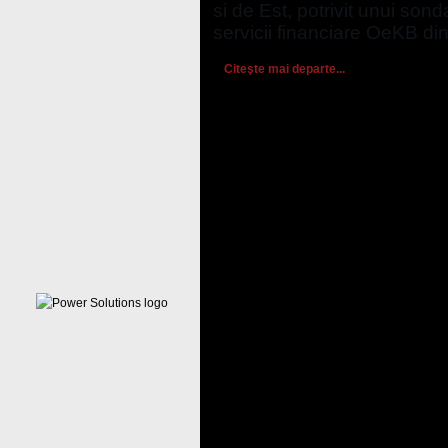
si de Est, potrivit unui son
servicii financiare OeKB din
Citeşte mai departe...