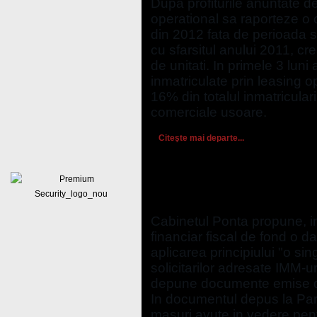
Dupa profiturile anuntate de
operational sa raporteze o 
din 2012 fata de perioada s
cu sfarsitul anului 2011, c
de unitati. In primele 3 luni
inmatriculate prin leasing 
16% din totalul inmatricular
comerciale usoare.
Citeşte mai departe...
Guvernul Ponta propune c
doar o data la trei ani p
Cabinetul Ponta propune, i
financiar fiscal de fond o da
aplicarea principiului "o sin
solicitarilor adresate IMM-ur
depune documente emise de c
In documentul depus la Par
masuri avute in vedere pentr