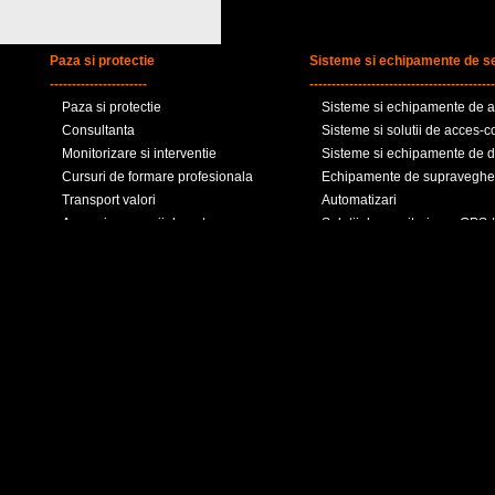
Paza si protectie
Sisteme si echipamente de se
----------------------
------------------------------------------
Paza si protectie
Sisteme si echipamente de al
Consultanta
Sisteme si solutii de acces-c
Monitorizare si interventie
Sisteme si echipamente de de
Cursuri de formare profesionala
Echipamente de supraveghe
Transport valori
Automatizari
Arme si accesorii de autoaparare
Solutii de monitorizare GPS /
Agentii de detectivi
Sisteme automatizate in tehn
Evaluatori de risc
securitatii cladirilor
Seifuri, case de bani, dulapur
Sisteme de securitate si dete
Servicii SSM si SU
Echipamente individuale de 
Echipamente de stingerea inc
Solutii de sigilare si securiza
Cabluri de securitate
Copyright © 2026 KLA