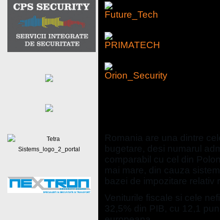
Consiliul Fiscal: Sistem
ineficient. Colectarea e
Romania are una dintre cele
bugetare, desi numarul admin
comparabil cu cel din Polon
mai mare, din cauza sistemul
bazei de impozitare relativ
Veniturile fiscale si cele n
32,5% din PIB, cu 12,1 pu
europeana.