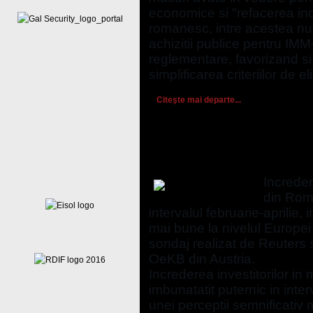
economice si "refacerea incr
romanesc, intre acestea nu
achizitii publice pentru IMM-
reglementare, favorizand si 
simplificarea criteriilor de eli
Citeşte mai departe...
Increderea investitorilo
crescut puternic in ultim
Increder
din Roma
intervalul februarie-aprilie,
mai bune la nivelul Europei 
sondaj realizat de Reuters 
OeKB din Austria.
Increderea investitorilor in
imbunatatit puternic in interv
unei perceptii semnificativ 