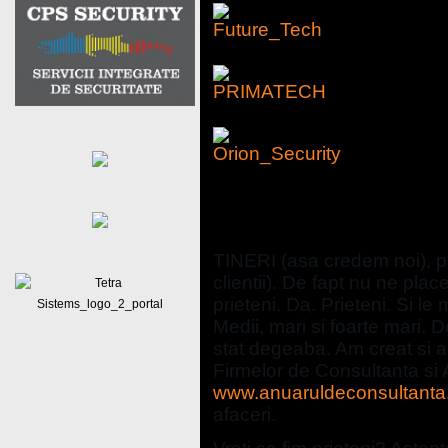
Despre noi
TINERI (asa credem noi), pr
clientii). De fapt nu ne pla
prieteni. Da. Prieteni. Si l
Medii, mari si foarte mari. 
stat degeaba. Am creat si al
Firmelor de Consultanta si
www.anuaruldeconsultanta
afaceri.