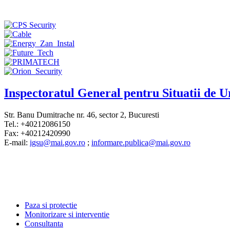
Inspectoratul General pentru Situatii de 
Str. Banu Dumitrache nr. 46, sector 2, Bucuresti
Tel.: +40212086150
Fax: +40212420990
E-mail:
igsu@mai.gov.ro
;
informare.publica@mai.gov.ro
Paza si protectie
Monitorizare si interventie
Consultanta