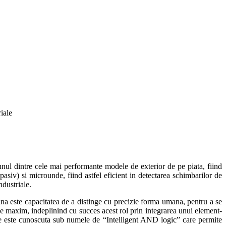
riale
 dintre cele mai performante modele de exterior de pe piata, fiind
asiv) si microunde, fiind astfel eficient in detectarea schimbarilor de
ndustriale.
a este capacitatea de a distinge cu precizie forma umana, pentru a se
 maxim, indeplinind cu succes acest rol prin integrarea unui element-
tie este cunoscuta sub numele de “Intelligent AND logic” care permite