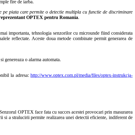
mple fire de iarba.
pe piata care permite o detectie multipla cu functie de discriminare
i reprezentant OPTEX pentru Romania
.
ea mai importanta, tehnologia senzorilor cu microunde fiind considerata
nalele reflectate. Aceste doua metode combinate permit generarea de
 si genereaza o alarma automata.
onibil la adresa:
http://www.optex.com.pl/media/files/optex-instrukcja-
ie. Senzorul OPTEX face fata cu succes acestei provocari prin masurarea
 si a stralucirii permite realizarea unei detectii eficiente, indiferent de