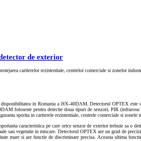
etector de exterior
otejarea cartierelor rezistentiale, centrelor comerciale si zonelor indust
a disponibilitatea in Romania a HX-40DAM. Detectorul OPTEX este unul
0DAM foloseste pentru detectie doua tipuri de senzori, PIR (infrarosu p
guranta sporita in cartierele rezistentiale, centrele comerciale si zonele i
anta caracteristica pe care orice senzor de exterior trebuie sa o detin
male sau vegetatie in miscare. Detectorul OPTEX are un grad de precizie
sitate mare si are functie de discriminare precisa. Aceasta ultima func