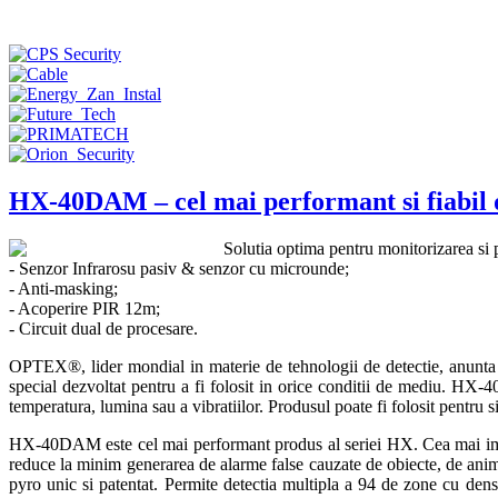
HX-40DAM – cel mai performant si fiabil d
Solutia optima pentru monitorizarea si pr
- Senzor Infrarosu pasiv & senzor cu microunde;
- Anti-masking;
- Acoperire PIR 12m;
- Circuit dual de procesare.
OPTEX®, lider mondial in materie de tehnologii de detectie, anunt
special dezvoltat pentru a fi folosit in orice conditii de mediu. HX-4
temperatura, lumina sau a vibratiilor. Produsul poate fi folosit pentru si
HX-40DAM este cel mai performant produs al seriei HX. Cea mai import
reduce la minim generarea de alarme false cauzate de obiecte, de ani
pyro unic si patentat. Permite detectia multipla a 94 de zone cu den