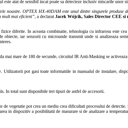
 este atat de sensibil incat poate sa detecteze inclusiv miscarile unor si
zilele noastre. OPTEX HX-40DAM este unul dintre singurele produse de 
a mult mai eficient”
, a declarat
Jacek Wójcik, Sales Director CEE s
i fizice diferite. In aceasta combinatie, tehnologia cu infrarosu este c
e obiecte, iar senzorii cu microunde transmit unde si analizeaza sem
nteres.
oada mai mare de 180 de secunde, circuitul IR Anti-Masking se activeaza
. Utilizatorii pot gasi toate informatiile in manualul de instalare, disp
. In total sunt disponibile trei tipuri de astfel de accesorii.
rite de vegetatie pot crea un mediu crea dificultati procesului de detect
rea in dispozitiv a posibilitatii de masurare si de analizare a temperaturii