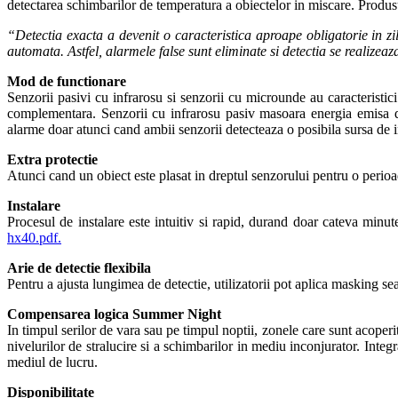
detectarea schimbarilor de temperatura a obiectelor in miscare. Produsul
“Detectia exacta a devenit o caracteristica aproape obligatorie in 
automata. Astfel, alarmele false sunt eliminate si detectia se realizeaz
Mod de functionare
Senzorii pasivi cu infrarosu si senzorii cu microunde au caracteristic
complementara. Senzorii cu infrarosu pasiv masoara energia emisa d
alarme doar atunci cand ambii senzorii detecteaza o posibila sursa de i
Extra protectie
Atunci cand un obiect este plasat in dreptul senzorului pentru o peri
Instalare
Procesul de instalare este intuitiv si rapid, durand doar cateva minute
hx40.pdf.
Arie de detectie flexibila
Pentru a ajusta lungimea de detectie, utilizatorii pot aplica masking seals
Compensarea logica Summer Night
In timpul serilor de vara sau pe timpul noptii, zonele care sunt acope
nivelurilor de stralucire si a schimbarilor in mediu inconjurator. Integra
mediul de lucru.
Disponibilitate