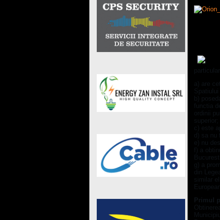
Pasii c
particula
a) are ce
Spatiulu
b) poseda
functia de
ordinii p
superior;
c) este a
d) sa nu 
e) nu des
f) a obti
Bucurest
g) a prom
din Legea
similar e
European
Primul 
Obtinerea
Municipiu