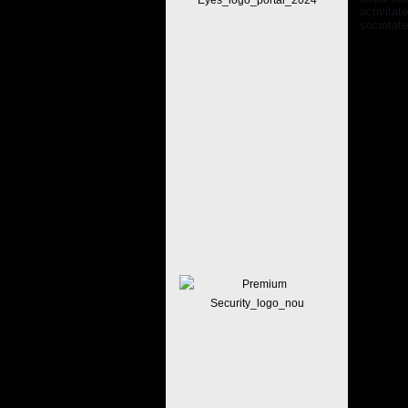
activitat
societate