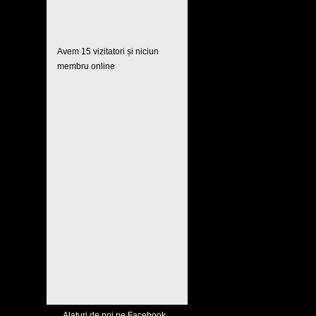
Avem 15 vizitatori și niciun
membru online
Alaturi de noi pe Facebook