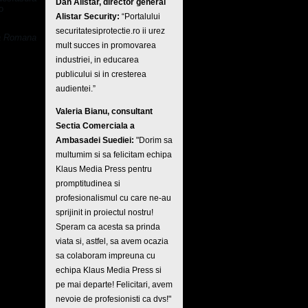
Dan Alistar, director general
o
Alistar Security:
“Portalului
securitatesiprotectie.ro ii urez
ia Romana
mult succes in promovarea
industriei, in educarea
publicului si in cresterea
audientei.”
Valeria Bianu, consultant
Sectia Comerciala a
Ambasadei Suediei:
"Dorim sa
multumim si sa felicitam echipa
Klaus Media Press pentru
promptitudinea si
profesionalismul cu care ne-au
sprijinit in proiectul nostru!
Speram ca acesta sa prinda
viata si, astfel, sa avem ocazia
sa colaboram impreuna cu
echipa Klaus Media Press si
pe mai departe! Felicitari, avem
nevoie de profesionisti ca dvs!"