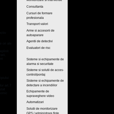
Monitorizare si interventie
Consultanta
Cursuri de formare
profesionala
Transport valori
Arme si accesorii de
ectiv
autoaparare
Agentii de detectivi
 ori ale
Evaluatori de risc
eplinit
arii,
nt
Sisteme si echipamente de
alarma si securitate
Sisteme si solutii de acces-
control/pontaj
ipiului
Sisteme si echipamente de
or art.7
detectare a incendiilor
stat
Echipamente de
onomic
supraveghere video
Automatizari
Solutii de monitorizare
GPS / administrare flote