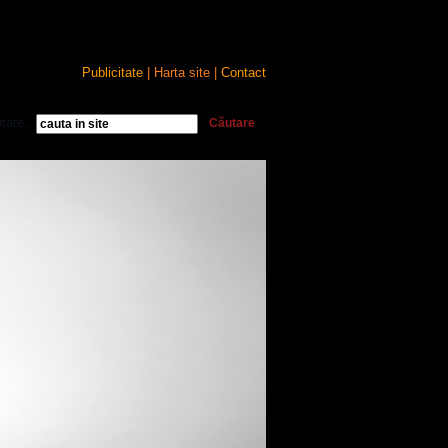
Publicitate
| Harta site |
Contact
tare...