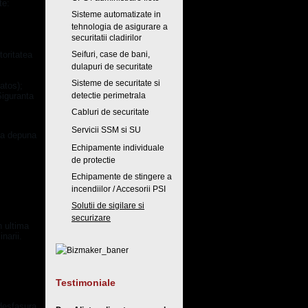
te:
Sisteme automatizate in
tehnologia de asigurare a
securitatii cladirilor
toritatea
Seifuri, case de bani,
dulapuri de securitate
Sisteme de securitate si
atos);
Siguranta
detectie perimetrala
Cabluri de securitate
Servicii SSM si SU
 sa depuna
Echipamente individuale
de protectie
Echipamente de stingere a
incendiilor / Accesorii PSI
Solutii de sigilare si
securizare
n ultima
narii.
Testimoniale
 desfasura