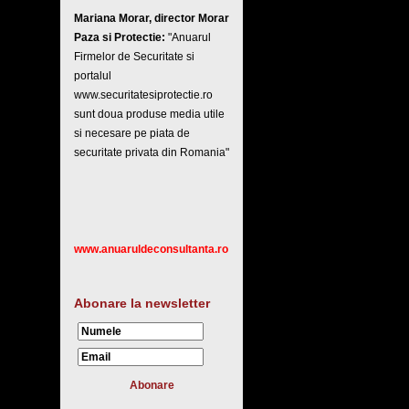
Mariana Morar, director Morar
Paza si Protectie:
"Anuarul
Firmelor de Securitate si
portalul
www.securitatesiprotectie.ro
sunt doua produse media utile
si necesare pe piata de
securitate privata din Romania"
www.anuaruldeconsultanta.ro
Abonare la newsletter