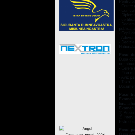
Pentru ob
- Cerere 
- Curricu
- Diploma
- certifi
- Declara
publica a 
- Copii d
- Adeveri
- Decizie
Nationala
Pasul do
Dupa obti
urmatoar
- Cerere 
- Fisa me
- Aviz ps
- Taxa –
Document
Pasul tr
Examenul 
luna a fi
Examenul 
1) Proba s
2) Intervi
Este decl
Pasul pa
Dupa obti