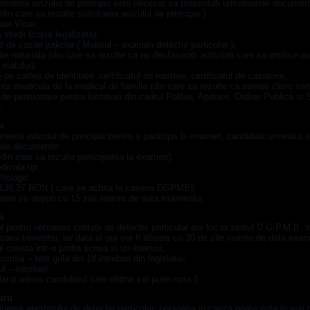
tinerea avizului de principiu este necesar sa prezentati urmatoarele documen
(din care sa rezulte solicitarea avizului de principiu )
lum Vitae;
 studii (copie legalizata);
cat de cazier judiciar ( Motivul – examen detectiv particular );
tie notariala (din care sa rezulte ca nu desfasurati activitati care sa implice au
statului);
e pe cartea de identitate ,certificatul de nastere, certificatul de casatorie;
nta medicala de la medicul de familie (din care sa rezulte ca sunteti clinic san
 de pensionare pentru lucratorii din cadrul Politiei, Aparare, Ordine Publica si 
.
i
nerea avizului de principiu pentru a participa la examen, candidatii urmeaza
ele documente:
(din care sa rezulte participarea la examen);
dicala tip;
ihologic
 139,27 RON ( care se achita la caseria DGPMB);
ele se depun cu 15 zile inainte de data examenlui.
ei
pentru obtinerea calitatii de detectiv particular are loc la sediul D.G.P.M.B. i
ecarui trimestru, iar data si ora vor fi afisate cu 30 de zile inainte de data exami
consta intr-o proba scrisa si un interviu.
crisa – test grila din 18 intrebari din legislatie;
ul – intrebari.
arat admis candidatul care obtine cel putin nota 5.
tru
nerea atestatului de detectiv particular, persoana in cauza poate opta in a-si