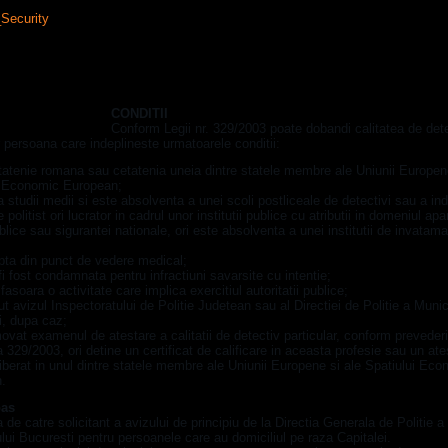
ompleti pentru a deveni detectiv particular in Romania
CONDITII
Conform Legii nr. 329/2003 poate dobandi calitatea de det
r persoana care indeplineste urmatoarele conditii:
tatenie romana sau cetatenia uneia dintre statele membre ale Uniunii Europene
i Economic European;
 studii medii si este absolventa a unei scoli postliceale de detectivi sau a ind
 politist ori lucrator in cadrul unor institutii publice cu atributii in domeniul apar
ublice sau sigurantei nationale, ori este absolventa a unei institutii de invatama
pta din punct de vedere medical;
fi fost condamnata pentru infractiuni savarsite cu intentie;
fasoara o activitate care implica exercitiul autoritatii publice;
nut avizul Inspectoratului de Politie Judetean sau al Directiei de Politie a Munic
i, dupa caz;
ovat examenul de atestare a calitatii de detectiv particular, conform prevederil
 329/2003, ori detine un certificat de calificare in aceasta profesie sau un ate
liberat in unul dintre statele membre ale Uniunii Europene si ale Spatiului Ec
.
pas
 de catre solicitant a avizului de principiu de la Directia Generala de Politie a
lui Bucuresti pentru persoanele care au domiciliul pe raza Capitalei.