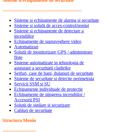
Sisteme si echipamente de securitate
------------------------------------------------------
Sisteme si echipamente de alarma si securitate
Sisteme si solutii de acces-control/pontaj
Sisteme si echipamente de detectare a
incendiilor
Echipamente de supraveghere video
Automatizari
Solutii de monitorizare GPS / administrare
flote
Sisteme automatizate in tehnologia de
asigurare a securitatii cladirilor
Seifuri, case de bani, dulapuri de securitate
Sisteme de securitate si detectie perimetrala
Servicii SSM si SU
Echipamente individuale de protectie
Echipamente de stingerea incendiilor /
Accesorii PSI
Solutii de sigilare si securizare
Cabluri de securitate
Structura Meniu
-----------------------