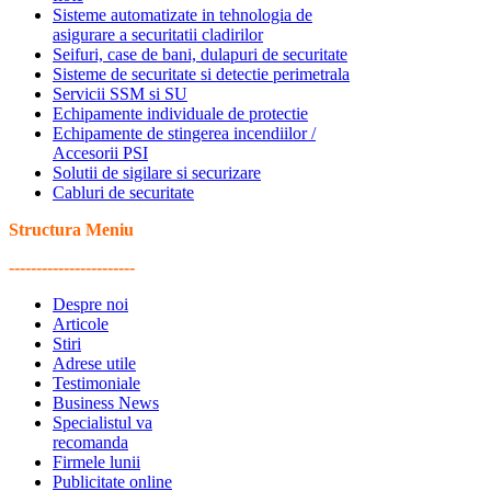
Sisteme automatizate in tehnologia de
asigurare a securitatii cladirilor
Seifuri, case de bani, dulapuri de securitate
Sisteme de securitate si detectie perimetrala
Servicii SSM si SU
Echipamente individuale de protectie
Echipamente de stingerea incendiilor /
Accesorii PSI
Solutii de sigilare si securizare
Cabluri de securitate
Structura Meniu
-----------------------
Despre noi
Articole
Stiri
Adrese utile
Testimoniale
Business News
Specialistul va
recomanda
Firmele lunii
Publicitate online