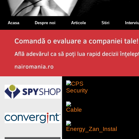
Acasa
Despre noi
Articole
Stiri
Interviu