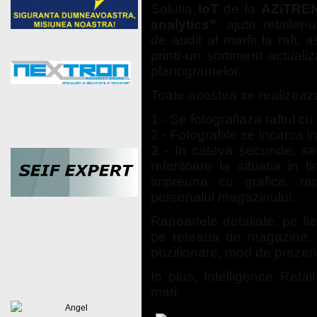
Solutia
IoT
de la
AZiTRE
analytics”
, ajuta retailer
de audit al marfii la raft,
printr-un sortiment actuali
planogramelor.
Toate acestea se realizeaza
1 - Se fotografiaza raftul c
2 - Fotografiile se incarca in
3 - In cateva secunde, se 
referitoare la situatia in 
impreuna cu grafice, rap
personalul magazinului.
Rapoartele detaliate, pe f
pe reteaua de magazine, c
pozitionare, mod de prezenta
In plus, Intelligence Ret
mari.