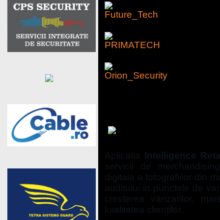
RETAIL SAGA – Episode
Aplicatia
Intelligence Reta
servicii de merchandisin
digitala a fotografiilor din 
auditului in punctele de van
cresterea vanzarilor, mare
loialitatea clientilor.