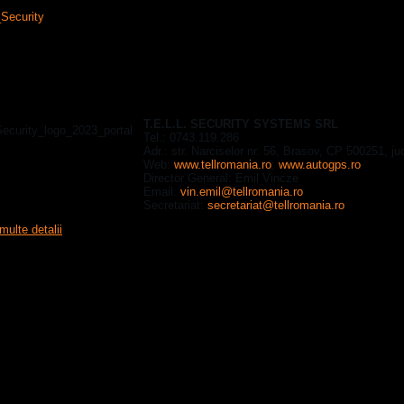
izari cladiri/BMS
L. SECURITY SYSTEMS SRL
T.E.L.L. SECURITY SYSTEMS SRL
Tel.: 0743.119.286
Adr.: str. Narciselor nr. 56, Brasov, CP 500251, j
Web:
www.tellromania.ro
;
www.autogps.ro
Director General: Emil Vincze
Email:
vin.emil@tellromania.ro
Secretariat:
secretariat@tellromania.ro
multe detalii