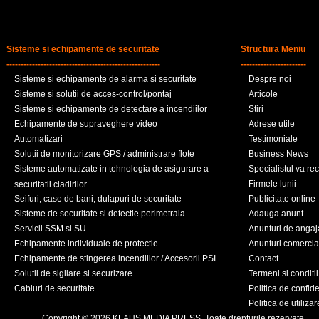
Sisteme si echipamente de securitate
Structura Meniu
------------------------------------------------------
-----------------------
Sisteme si echipamente de alarma si securitate
Despre noi
Sisteme si solutii de acces-control/pontaj
Articole
Sisteme si echipamente de detectare a incendiilor
Stiri
Echipamente de supraveghere video
Adrese utile
Automatizari
Testimoniale
Solutii de monitorizare GPS / administrare flote
Business News
Sisteme automatizate in tehnologia de asigurare a
Specialistul va r
Firmele lunii
securitatii cladirilor
Seifuri, case de bani, dulapuri de securitate
Publicitate online
Sisteme de securitate si detectie perimetrala
Adauga anunt
Servicii SSM si SU
Anunturi de angaj
Echipamente individuale de protectie
Anunturi comercia
Echipamente de stingerea incendiilor / Accesorii PSI
Contact
Solutii de sigilare si securizare
Termeni si conditii
Cabluri de securitate
Politica de confide
Politica de utiliza
Copyright © 2026 KLAUS MEDIA PRESS. Toate drepturile rezervate.