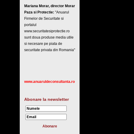
Mariana Morar, director Morar
Paza si Protectie:
"Anuarul
Firmelor de Securitate si
portalul
www.securitatesiprotectie.ro
sunt doua produse media utile
si necesare pe piata de
securitate privata din Romania"
www.anuaruldeconsultanta.ro
Abonare la newsletter