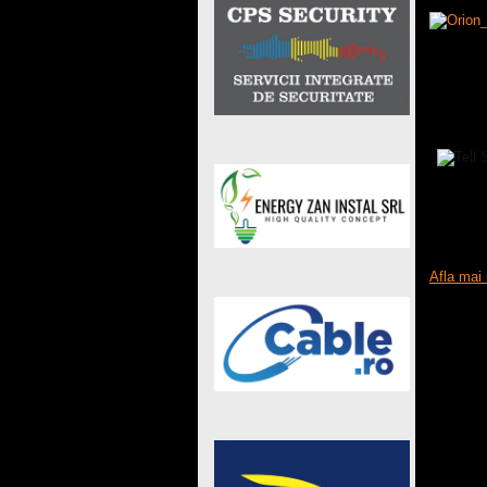
Automat
T.E.L.
Afla mai 