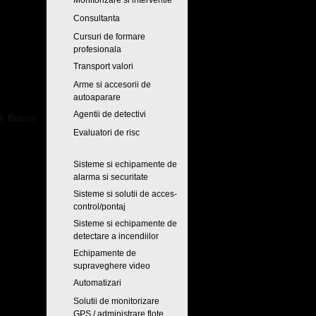
Monitorizare si interventie
Consultanta
Cursuri de formare
profesionala
Transport valori
Arme si accesorii de
autoaparare
Agentii de detectivi
ud. Brasov
Evaluatori de risc
Sisteme si echipamente de
alarma si securitate
Sisteme si solutii de acces-
control/pontaj
Sisteme si echipamente de
detectare a incendiilor
Echipamente de
supraveghere video
Automatizari
Solutii de monitorizare
GPS / administrare flote