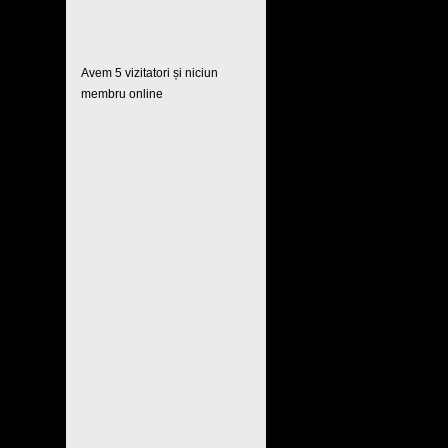
Avem 5 vizitatori și niciun
membru online