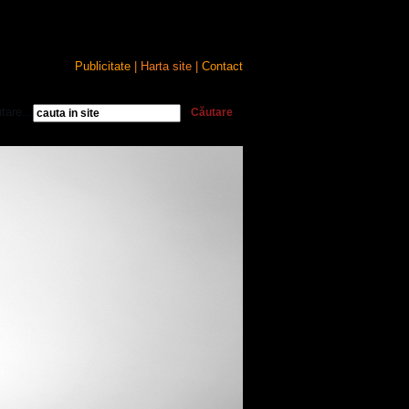
Publicitate
| Harta site |
Contact
tare...