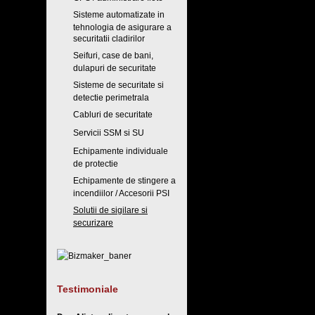
Sisteme automatizate in
tehnologia de asigurare a
securitatii cladirilor
Seifuri, case de bani,
dulapuri de securitate
Sisteme de securitate si
detectie perimetrala
Cabluri de securitate
Servicii SSM si SU
Echipamente individuale
de protectie
Echipamente de stingere a
incendiilor / Accesorii PSI
Solutii de sigilare si
securizare
Testimoniale