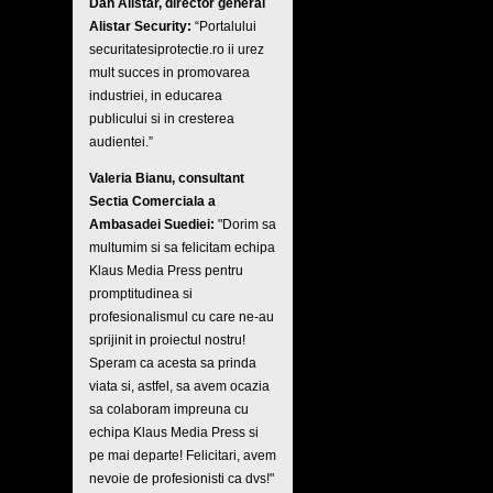
Dan Alistar, director general
Alistar Security:
“Portalului
securitatesiprotectie.ro ii urez
mult succes in promovarea
industriei, in educarea
publicului si in cresterea
audientei.”
Valeria Bianu, consultant
Sectia Comerciala a
Ambasadei Suediei:
"Dorim sa
multumim si sa felicitam echipa
Klaus Media Press pentru
promptitudinea si
profesionalismul cu care ne-au
sprijinit in proiectul nostru!
Speram ca acesta sa prinda
viata si, astfel, sa avem ocazia
sa colaboram impreuna cu
echipa Klaus Media Press si
pe mai departe! Felicitari, avem
nevoie de profesionisti ca dvs!"