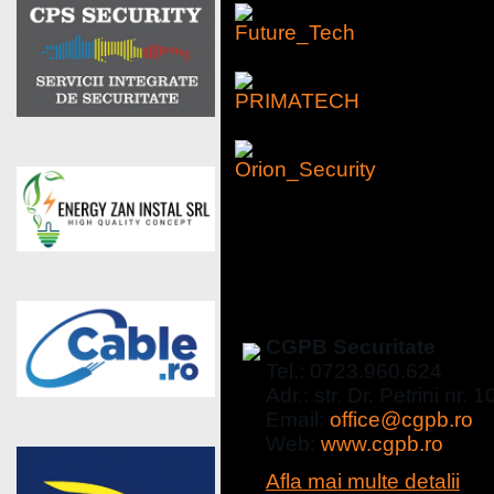
Evaluatori de risc
CGPB Securitate
CGPB Securitate
Tel.: 0723.960.624
Adr.: str. Dr. Petrini nr. 
Email:
office@cgpb.ro
Web:
www.cgpb.ro
Afla mai multe detalii