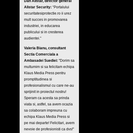
Dan Alistar, director general
Alistar Security:
“Portalului
securitatesiprotectie.ro ii urez
mult succes in promovarea
industriei, in educarea
publicului si in cresterea
audientei.”
Valeria Bianu, consultant
Sectia Comerciala a
Ambasadei Suediei:
"Dorim sa
multumim si sa felicitam echipa
Klaus Media Press pentru
promptitudinea si
profesionalismul cu care ne-au
sprijinit in proiectul nostru!
Speram ca acesta sa prinda
viata si, astfel, sa avem ocazia
sa colaboram impreuna cu
echipa Klaus Media Press si
pe mai departe! Felicitari, avem
nevoie de profesionisti ca dvs!"