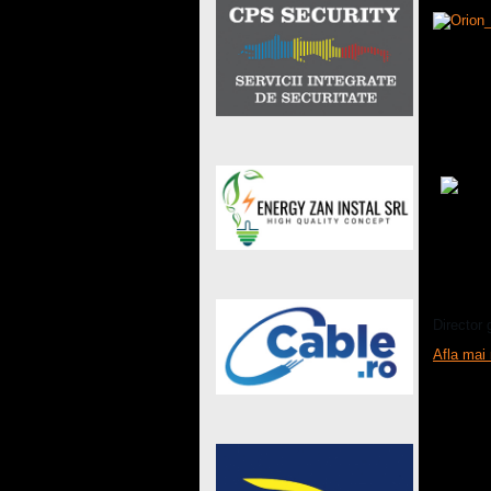
Evaluato
CPI SE
Director
Afla mai 