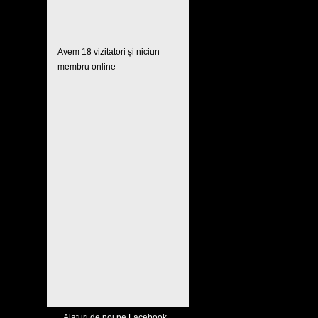
Avem 18 vizitatori și niciun
membru online
Alaturi de noi pe Facebook