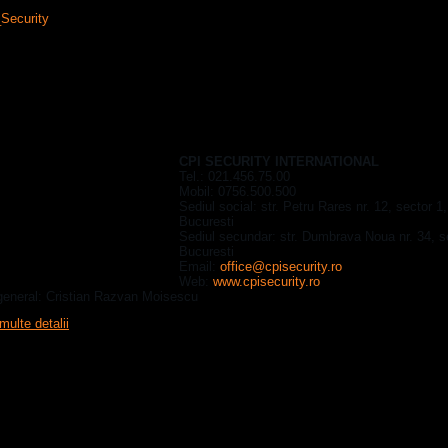
ri de risc
CURITY INTERNATIONAL
CPI SECURITY INTERNATIONAL
Tel.: 021.456.75.00
Mobil: 0756.500.500
Sediul social:
str. Petru Rares nr. 12
, sector 1,
Bucuresti
Sediul secundar: str. Dumbrava Noua nr. 34, s
Bucuresti
Email:
office@cpisecurity.ro
Web:
www.cpisecurity.ro
 general: Cristian Razvan Moisescu
multe detalii