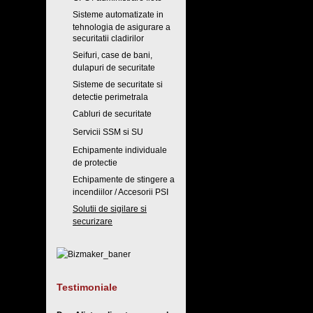
Sisteme automatizate in
tehnologia de asigurare a
securitatii cladirilor
Seifuri, case de bani,
dulapuri de securitate
Sisteme de securitate si
detectie perimetrala
Cabluri de securitate
Servicii SSM si SU
Echipamente individuale
de protectie
Echipamente de stingere a
incendiilor / Accesorii PSI
Solutii de sigilare si
securizare
Testimoniale