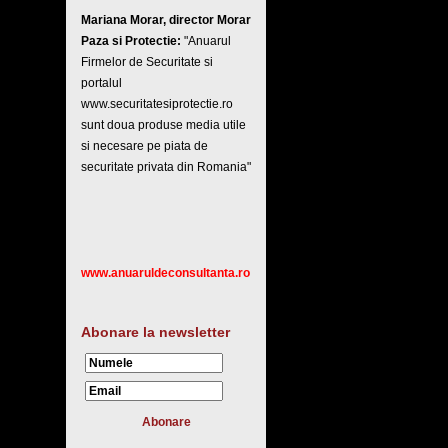
Mariana Morar, director Morar
Paza si Protectie:
"Anuarul
Firmelor de Securitate si
portalul
www.securitatesiprotectie.ro
sunt doua produse media utile
si necesare pe piata de
securitate privata din Romania"
www.anuaruldeconsultanta.ro
Abonare la newsletter