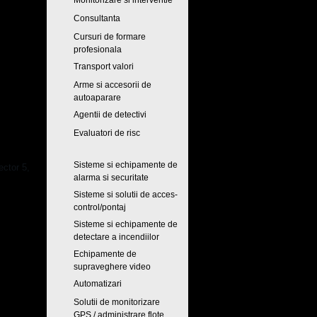
Monitorizare si interventie
Consultanta
Cursuri de formare
profesionala
Transport valori
Arme si accesorii de
autoaparare
Agentii de detectivi
Evaluatori de risc
Sisteme si echipamente de
ector 5,
alarma si securitate
Sisteme si solutii de acces-
control/pontaj
Sisteme si echipamente de
detectare a incendiilor
Echipamente de
supraveghere video
Automatizari
Solutii de monitorizare
GPS / administrare flote