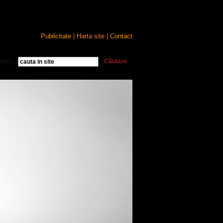
Publicitate
| Harta site |
Contact
tare...