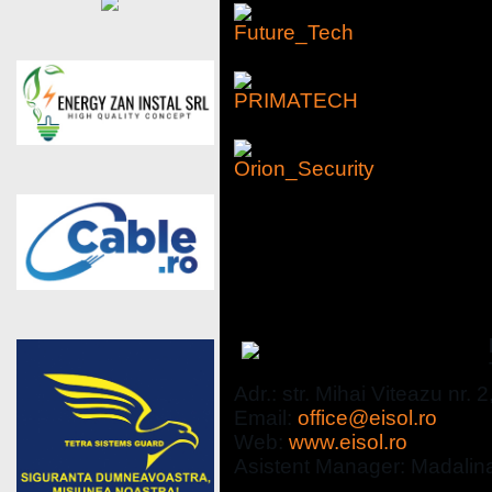
Evaluatori de risc
EISOL SECURITY
Adr.: str. Mihai Viteazu nr. 2
Email:
office@eisol.ro
Web:
www.eisol.ro
Asistent Manager: Madalin