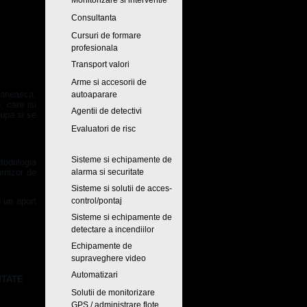
Monitorizare si interventie
Consultanta
Cursuri de formare
profesionala
Transport valori
Arme si accesorii de
aneasca,
autoaparare
, care isi
Agentii de detectivi
cupa si se
Evaluatori de risc
Sisteme si echipamente de
etodologia
urnizor de
alarma si securitate
Sisteme si solutii de acces-
u un aport
control/pontaj
Sisteme si echipamente de
detectare a incendiilor
Echipamente de
supraveghere video
Automatizari
ITATE
Solutii de monitorizare
GPS / administrare flote