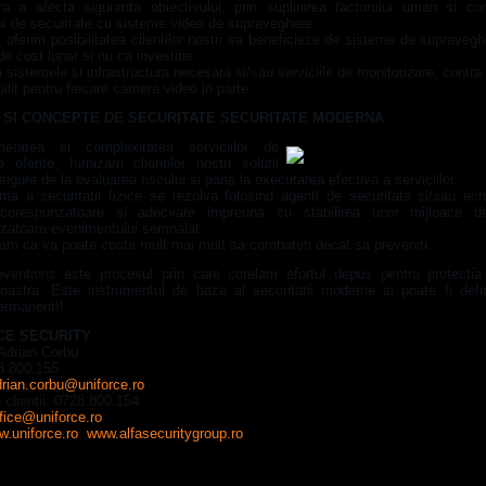
ara a afecta siguranta obiectivului, prin suplinirea factorului uman si co
ui de securitate cu sisteme video de supraveghere.
 oferim posibilitatea clientilor nostri sa beneficieze de sisteme de supraveg
de cost lunar si nu ca investitie.
sistemele si infrastructura necesara si/sau serviciile de monitorizare, contra
bilit pentru fiecare camera video in parte.
E SI CONCEPTE DE SECURITATE SECURITATE MODERNA
ietatea si complexitatea serviciilor de
e oferite, furnizam clientilor nostri solutii
i sigure de la evaluarea riscului si pana la executarea efectiva a serviciilor.
ma a securitatii fizice se rezolva folosind agenti de securitate si/sau ec
 corespunzatoare si adecvate impreuna cu stabilirea unor mijloace de
zatoare evenimentului semnalat.
tam ca va poate costa mult mai mult sa combateti decat sa preveniti.
ventions este procesul prin care corelam efortul depus pentru protectia 
astra. Este instrumentul de baza al securitatii moderne si poate fi defi
ermanent!!
CE SECURITY
 Adrian Corbu
28.800.155
drian.corbu@uniforce.ro
u clientii: 0728.800.154
fice@uniforce.ro
.uniforce.ro
;
www.alfasecuritygroup.ro