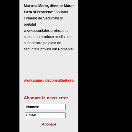
Mariana Morar, director Morar
Paza si Protectie:
"Anuarul
Firmelor de Securitate si
portalul
www.securitatesiprotectie.ro
sunt doua produse media utile
si necesare pe piata de
securitate privata din Romania"
www.anuaruldeconsultanta.ro
Abonare la newsletter