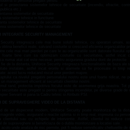
oderna si personal pregatit pentru:
ul si proiectarea sistemelor tehnice de securitate (incendiu, efractie, contr
publica etc.)
entarea sistemelor de securitate
 sistemelor tehnice in functiune
anta sistemelor tehnice de securitate
nerea sistemelor tehnice de securitate
II INTEGRATE SECURITY MANAGEMENT
 Security integreaza cele mai bune solutii tehnice, cu operatori umani, ast
sa obtina beneficii reale, salvand costurile si crescand eficienta organizatiilor pr
tre cele mai mari pierderi pe care le au organizatiile sunt datorate fluxului op
 foarte bine cum sa optimizam costurile cu securitatea, astfel incat cl
ca numai atat cat este necesar, pentru asigurarea gradului dorit de protectie
, fie de la distanta, Uniforce Security integreaza functionalitatile de baza ale 
itate instalate, astfel incat erorile si alarmele sa fie procesate in timp re
ate: acest lucru reducand riscul unor pierderi majore.
faptului ca nivelul pregatirii personalului nostru este unul foarte ridicat, ne 
un management eficient al securitatii clientilor nostrii.
timul rand, protectia impotriva focului este de asemenea grija noastra. Tot p
 securitate este pregatit si pentru stingerea incendiilor, pe diverse grade de c
pier Servant si pana la Cadru tehnic si Atributii PSI.
II DE SUPRAVEGHERE VIDEO DE LA DISTANTA
d de un dispecerat modern, Uniforce Security poate monitoriza de la dista
 imaginile video, asigurand o reactie optima si in timp real, impreuna cu person
ia clientului sau cu echipele de interventie. Astfel, clientul isi reduce cos
l de supraveghere si beneficiaza de o dubla monitorizare a locatiei sale.
 acolo unde analiza de risc permite, pot fi reduse semnificativ cheltuielile de 