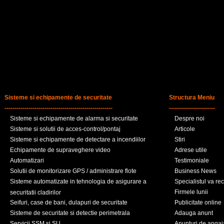
Sisteme si echipamente de securitate
Structura Meniu
------------------------------------------------------
-----------------------
Sisteme si echipamente de alarma si securitate
Despre noi
Sisteme si solutii de acces-control/pontaj
Articole
Sisteme si echipamente de detectare a incendiilor
Stiri
Echipamente de supraveghere video
Adrese utile
Automatizari
Testimoniale
Solutii de monitorizare GPS / administrare flote
Business News
Sisteme automatizate in tehnologia de asigurare a
Specialistul va r
Firmele lunii
securitatii cladirilor
Seifuri, case de bani, dulapuri de securitate
Publicitate online
Sisteme de securitate si detectie perimetrala
Adauga anunt
Servicii SSM si SU
Anunturi de angaj