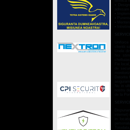
tehnica m
• Design
adresare 
• Implem
• Punerea
• Menten
• Intreti
SERVIC
Uniforce
clientii 
Unele din
Noi stim
cheltuias
Fie local
de secur
monitoriz
Datorita 
asiguram 
Nu in ul
nostru de
de la Pom
SERVIC
Dispunan
internet)
in locat
personalu
Totodata,