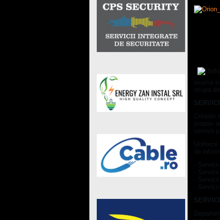
Paza si
UNIFOR
asuma si 
ocupa de 
SERVICI
Criterile
proprie a
servicii 
Uniforce 
de inform
- Servici
- Servici
- Servici
- Servici
SERVICI
Departa