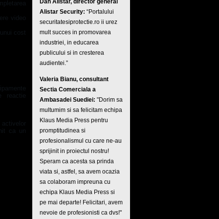
Dan Alistar, director general
mpletarea
Alistar Security:
“Portalului
here video
securitatesiprotectie.ro ii urez
 unui cost
mult succes in promovarea
industriei, in educarea
publicului si in cresterea
audientei.”
Valeria Bianu, consultant
hipamente
Sectia Comerciala a
 reactie
Ambasadei Suediei:
"Dorim sa
multumim si sa felicitam echipa
Klaus Media Press pentru
activelor
nit ca un
promptitudinea si
profesionalismul cu care ne-au
sprijinit in proiectul nostru!
Speram ca acesta sa prinda
viata si, astfel, sa avem ocazia
sa colaboram impreuna cu
echipa Klaus Media Press si
pe mai departe! Felicitari, avem
nevoie de profesionisti ca dvs!"