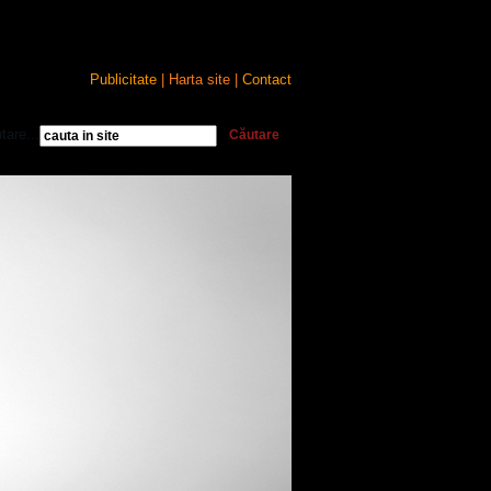
Publicitate
| Harta site |
Contact
tare...