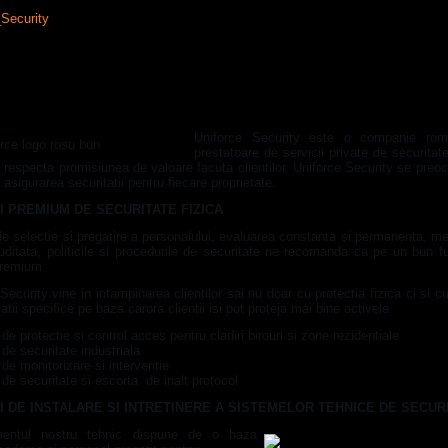
 protectie
CE SECURITY
Uniforce Security este o companie rom
prestatoare de servicii private de securitate
respecta promisiunea de valoare facuta clientilor. Uniforce Security se preo
asigurarea securitatii pentru fiecare proprietate.
I PREMIUM DE SECURITATE FIZICA
 de selectie si pregatire a personalului, evaluarea constanta si permanenta, m
uditata, politicile si procedurile de securitate ne recomanda ca pe un bun f
premium.
Security vine in intampinarea clientilor sai nu doar cu protectia fizica ci si c
atii specifice pe baza carora clientii isi pot proteja mai bine activele.
i de protectie si control acces pentru cladiri birouri si zone rezidentiale
i de securitate industriala
i de monitorizare si interventie
i de securitate si escorta de inalt protocol
I DE INSTALARE SI INTRETINERE A SISTEMELOR TEHNICE DE SECUR
mentul nostru tehnic dispune de o baza