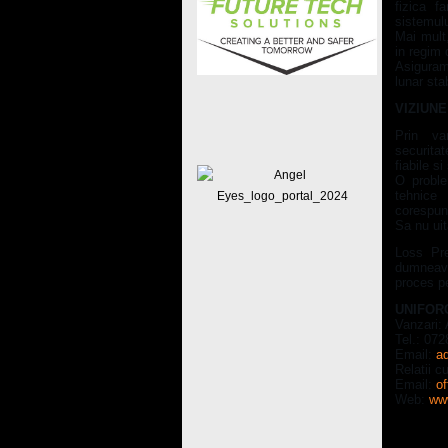
fizica f
sistemul
Mai mult,
in regim 
Asiguram 
lunar sta
VIZIUN
Prin var
securitat
fiabile s
O proble
tehnice
corespun
Sa nu ui
Loss Pre
dumneavo
proces p
UNIFOR
Vanzari:
Tel.: 07
Email:
a
Relatii c
Email:
of
Web:
www