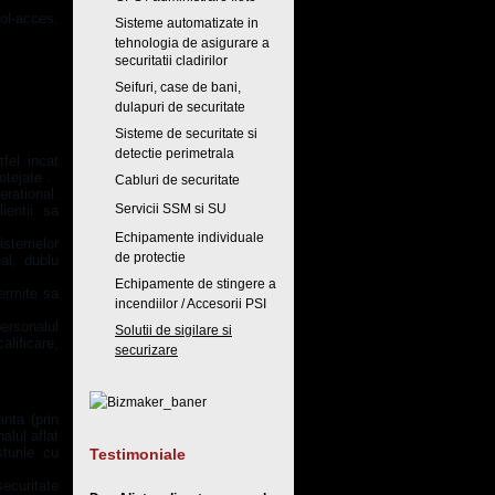
ol-acces,
Sisteme automatizate in
tehnologia de asigurare a
securitatii cladirilor
Seifuri, case de bani,
dulapuri de securitate
Sisteme de securitate si
detectie perimetrala
fel incat
otejate .
Cabluri de securitate
erational.
Servicii SSM si SU
ientii sa
Echipamente individuale
sistemelor
de protectie
al, dublu
Echipamente de stingere a
permite sa
incendiilor / Accesorii PSI
ersonalul
Solutii de sigilare si
alificare,
securizare
nta (prin
alul aflat
turile cu
Testimoniale
securitate