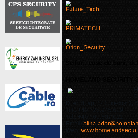
Seifuri, case de bani, du
HOMELAND SECURITY 
H
B
D, et. 8, ap. 141, sector 3, 
Tel.: +40 728.945.629
Tel.: +40 760.607.011
Email:
alina.adar@homeland
Web:
www.homelandsecurit