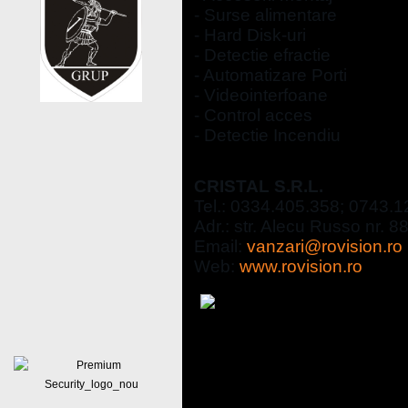
- Surse alimentare
- Hard Disk-uri
- Detectie efractie
- Automatizare Porti
- Videointerfoane
- Control acces
- Detectie Incendiu
CRISTAL S.R.L.
Tel.: 0334.405.358; 0743.
Adr.: str. Alecu Russo nr. 
Email:
vanzari@rovision.ro
Web:
www.rovision.ro