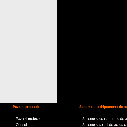
Paza si protectie
Sisteme si echipamente de se
----------------------
------------------------------------------
Paza si protectie
Sisteme si echipamente de al
Consultanta
Sisteme si solutii de acces-c