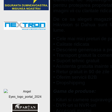
pentru protejarea proprietat
imagini vii cu claritate ridic
De ce sa alegeti magazi
Hikvision si Dahua sunt fa
lume.
• Cele mai mici preturi de p
• Calitate ridicata
• Descriere generoasa a pr
• Transport gratuit la com
• Suport tehnic gratuit
• Asistenta gratuita inaint
• Retur gratuit in 90 de zile
• Oferim servicii B2B
• Dropshipping
Gama de produse:
- Kituri si camere supraveg
- DVR-uri si NVR-uri
- Accesorii montaj