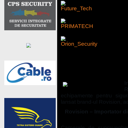
Sisteme si echipamente 
CRISTAL S.R.L.
I
R
echipamente pentru sigura
lansat brand-ul Rovision, a
Rovision – Importator d
Camerele de supravegher