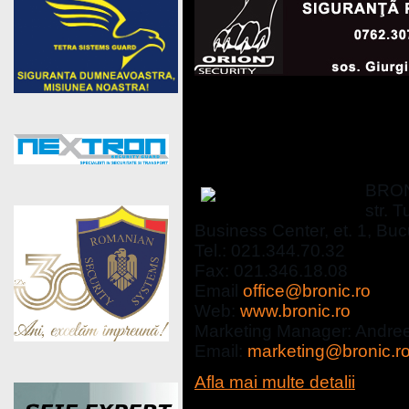
Solutii de monitorizare 
BRONIC SECURITY
BRON
str. T
Business Center, et. 1, Buc
Tel.: 021.344.70.32
Fax: 021.346.18.08
Email
office@bronic.ro
Web:
www.bronic.ro
Marketing Manager: Andre
Email:
marketing@bronic.r
Afla mai multe detalii