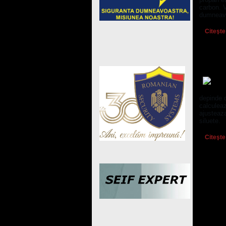
carbon. V
dumneavo
Citeşte
Camere 
depinde d
calculeaz
ajusteaza
siluete.
Citeşte