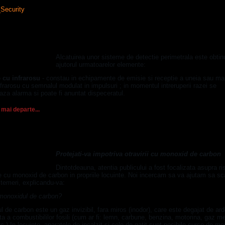
ntele unui sistem de protectie perimetrala
Alcatuirea unor sisteme de detectie perimetrala este obtin
ajutorul urmatoarelor elemente:
e cu infrarosu
- constau in echipamente de emisie si receptie a uneia sau ma
nfrarosu cu semnalul modulat in impulsuri ; in momentul intreruperii razei se
za alarma si poate fi anuntat dispeceratul.
 mai departe...
 detectorul de monoxid de carbon?
Protejati-va impotriva otravirii cu monoxid de carbon
Dintotdeauna, atentia publicului a fost focalizata asupra ri
e cu monoxid de carbon in propriile locuinte. Noi incercam sa va ajutam sa sc
 temeri, explicandu-va:
monoxidul de carbon?
 de carbon este un gaz invizibil, fara miros (inodor), care este degajat de ar
a a combustibililor fosili (cum ar fi: lemn, carbune, benzina, motorina, gaz m
c.) In locuinte, aparatele de incalzit si cele de gatit sunt posibile surse de m