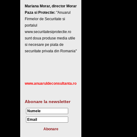
Mariana Morar, director Morar
Paza si Protectie:
"Anuarul
Firmelor de Securitate si
portalul
www.securitatesiprotectie.ro
sunt doua produse media utile
si necesare pe piata de
securitate privata din Romania"
www.anuaruldeconsultanta.ro
Abonare la newsletter