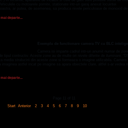
ehiculele cu motoarele pornite, stationate intr-un garaj anexat locuintei
astra, ar putea, de asemenea, sa produca nivele periculoase de monoxid de
 mai departe...
cu BLC (Back Light Compensation) inteligent
Exemplu de functionare camera TV cu BLC intelige
Camera isi imparte cadrul intr-un anumit numar de zon
e tipul contructiv. Aceste zone au de multe ori nivele diferite de iluminare. “
a media stralucirii din aceste zone si formeaza o imagine utilizabila. Camera
 imaginea astfel incat pe imagine sa apara obiectele clare, altfel s-ar vedea 
 mai departe...
Page 11 of 11
Start
Anterior
2
3
4
5
6
7
8
9
10
11
Următor
End