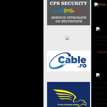
Compone
»
barier
raze in i
declansea
Citeşte
Ce este
intoxicar
astfel de
Ce este 
Monoxidul
incomplet
propan et