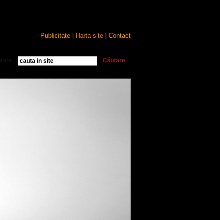
Publicitate
| Harta site |
Contact
tare...