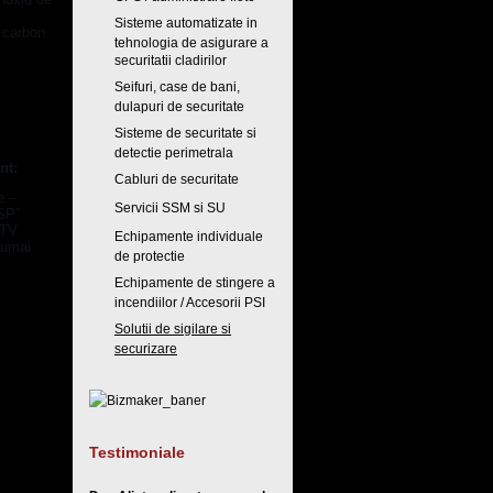
Sisteme automatizate in
 carbon.
tehnologia de asigurare a
securitatii cladirilor
Seifuri, case de bani,
dulapuri de securitate
Sisteme de securitate si
detectie perimetrala
nt:
Cabluri de securitate
e –
Servicii SSM si SU
DSP”
 TV
Echipamente individuale
numai
de protectie
Echipamente de stingere a
incendiilor / Accesorii PSI
Solutii de sigilare si
securizare
Testimoniale