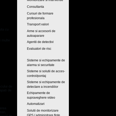
Monitorizare si interventie
Consultanta
Cursuri de formare
profesionala
Transport valori
uta cu
Arme si accesorii de
autoaparare
i multe
Agentii de detectivi
Evaluatori de risc
Sisteme si echipamente de
alarma si securitate
Sisteme si solutii de acces-
control/pontaj
Sisteme si echipamente de
scului de
detectare a incendiilor
apati de
Echipamente de
supraveghere video
Automatizari
derea
Solutii de monitorizare
etan,
GPS / administrare flote
onoxid de