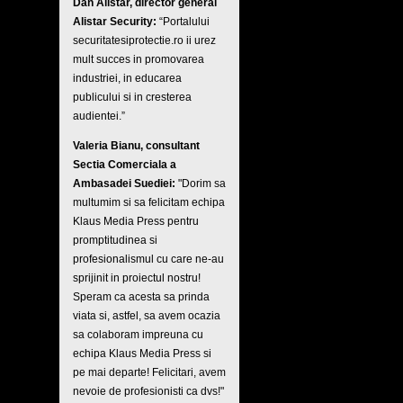
Dan Alistar, director general
Alistar Security:
“Portalului
securitatesiprotectie.ro ii urez
mult succes in promovarea
industriei, in educarea
publicului si in cresterea
audientei.”
Valeria Bianu, consultant
Sectia Comerciala a
Ambasadei Suediei:
"Dorim sa
multumim si sa felicitam echipa
Klaus Media Press pentru
promptitudinea si
profesionalismul cu care ne-au
sprijinit in proiectul nostru!
Speram ca acesta sa prinda
viata si, astfel, sa avem ocazia
sa colaboram impreuna cu
echipa Klaus Media Press si
pe mai departe! Felicitari, avem
nevoie de profesionisti ca dvs!"