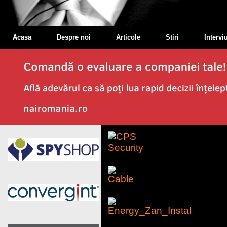
Acasa
Despre noi
Articole
Stiri
Interviu